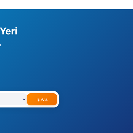
Yeri
u
İş Ara