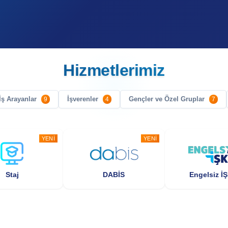
Hizmetlerimiz
İş Arayanlar
İşverenler
Gençler ve Özel Gruplar
9
4
7
YENI
YENI
Staj
DABİS
Engelsiz İ
YENI