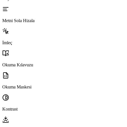
Metni Sola Hizala
İmleç
Okuma Kılavuzu
Okuma Maskesi
Kontrast