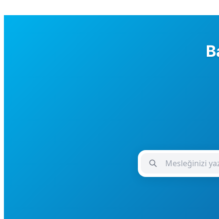
B
Meslek Giriş Alanı