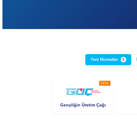
Yeni Hizmetler
5
YENI
Gençliğin Üretim Çağı
YENI