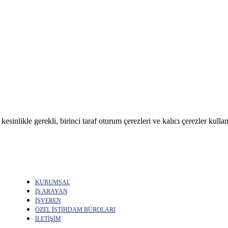
sinlikle gerekli, birinci taraf oturum çerezleri ve kalıcı çerezler kullan
KURUMSAL
İŞ ARAYAN
İŞVEREN
ÖZEL İSTİHDAM BÜROLARI
İLETİŞİM