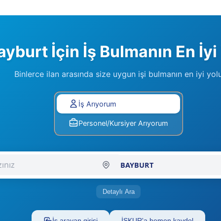
ayburt İçin İş Bulmanın En İyi 
Binlerce ilan arasında size uygun işi bulmanın en iyi yol
Lütfen Tercihinizi Seçiniz
İş Arıyorum
Personel/Kursiyer Arıyorum
Şehir Seçiniz
Detaylı Ara
İş arayan girişi
İŞKUR'a hemen kaydol