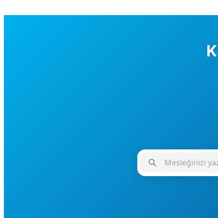
K
Meslek Giriş Alanı