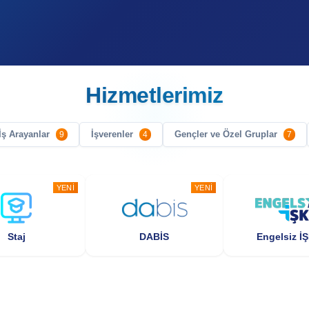
Hizmetlerimiz
İş Arayanlar
İşverenler
Gençler ve Özel Gruplar
9
4
7
YENI
YENI
Staj
DABİS
Engelsiz İ
YENI