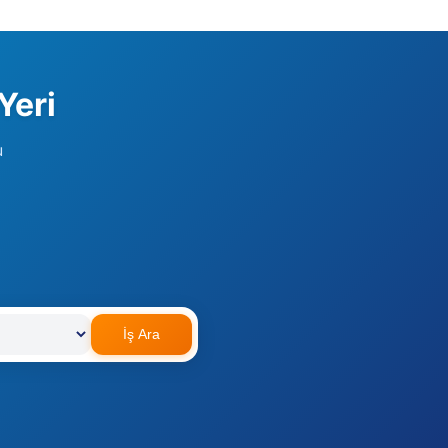
Yeri
u
İş Ara