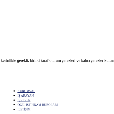
sinlikle gerekli, birinci taraf oturum çerezleri ve kalıcı çerezler kullan
KURUMSAL
İŞ ARAYAN
İŞVEREN
ÖZEL İSTİHDAM BÜROLARI
İLETİŞİM