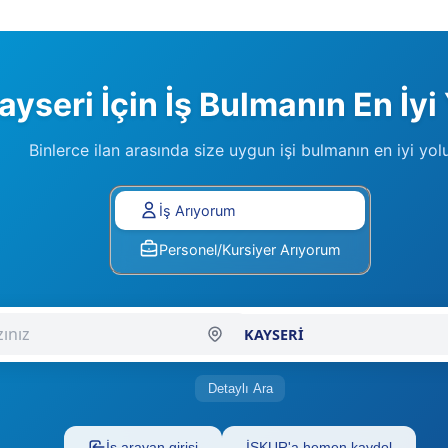
ayseri İçin İş Bulmanın En İyi 
Binlerce ilan arasında size uygun işi bulmanın en iyi yol
Lütfen Tercihinizi Seçiniz
İş Arıyorum
Personel/Kursiyer Arıyorum
Şehir Seçiniz
Detaylı Ara
İş arayan girişi
İŞKUR'a hemen kaydol