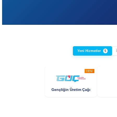
Yeni Hizmetler
5
YENI
Gençliğin Üretim Çağı
YENI