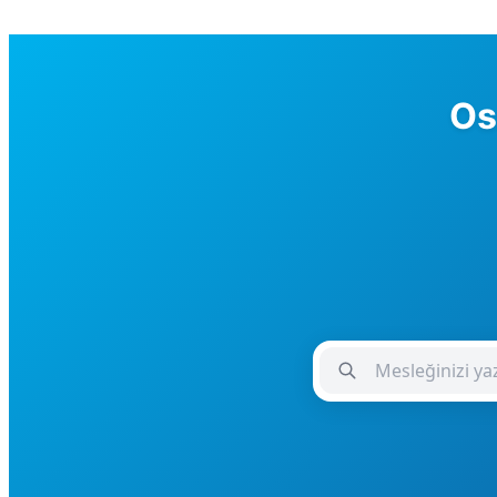
Os
Meslek Giriş Alanı