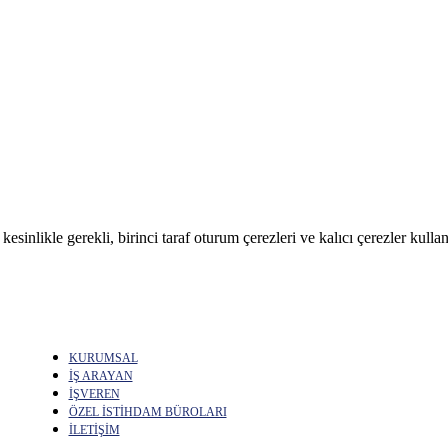
sinlikle gerekli, birinci taraf oturum çerezleri ve kalıcı çerezler kullan
KURUMSAL
İŞ ARAYAN
İŞVEREN
ÖZEL İSTİHDAM BÜROLARI
İLETİŞİM