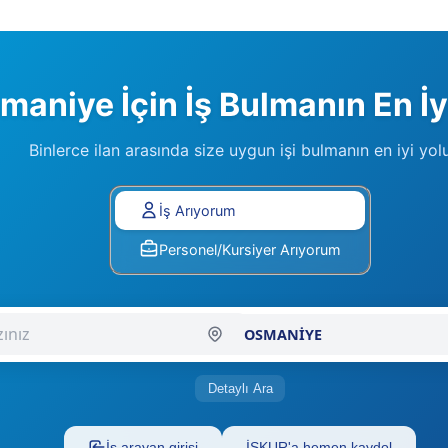
maniye İçin İş Bulmanın En İyi
Binlerce ilan arasında size uygun işi bulmanın en iyi yol
Lütfen Tercihinizi Seçiniz
İş Arıyorum
Personel/Kursiyer Arıyorum
Şehir Seçiniz
Detaylı Ara
İş arayan girişi
İŞKUR'a hemen kaydol