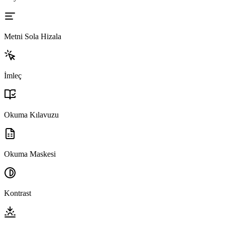
Metni Sola Hizala
İmleç
Okuma Kılavuzu
Okuma Maskesi
Kontrast