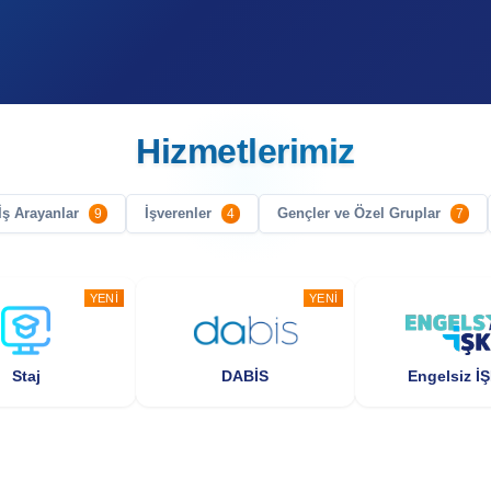
Hizmetlerimiz
İş Arayanlar
İşverenler
Gençler ve Özel Gruplar
9
4
7
YENI
YENI
Staj
DABİS
Engelsiz İ
YENI