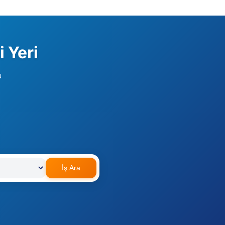
 Yeri
u
İş Ara