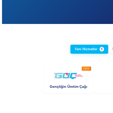
Yeni Hizmetler
5
YENI
Gençliğin Üretim Çağı
YENI