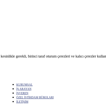
sinlikle gerekli, birinci taraf oturum çerezleri ve kalıcı çerezler kullan
KURUMSAL
İŞ ARAYAN
İŞVEREN
ÖZEL İSTİHDAM BÜROLARI
İLETİŞİM