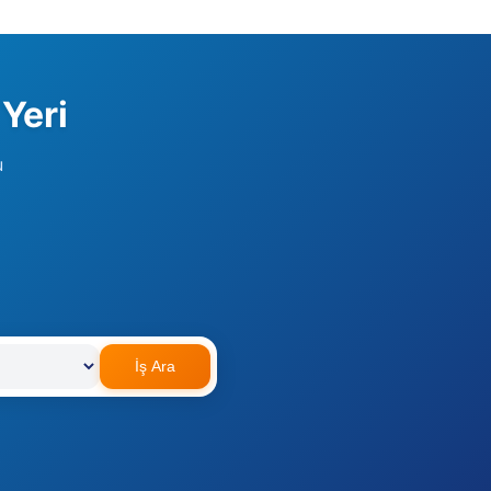
 Yeri
u
İş Ara