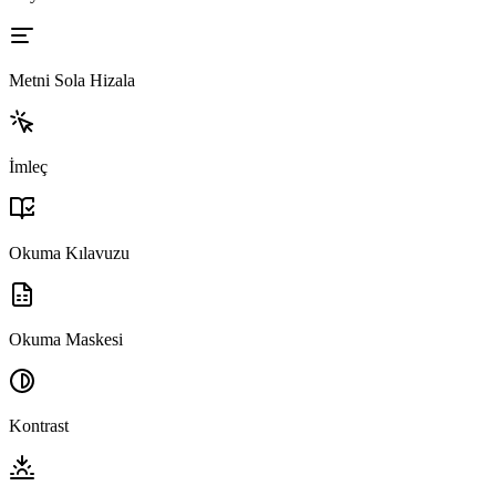
Metni Sola Hizala
İmleç
Okuma Kılavuzu
Okuma Maskesi
Kontrast