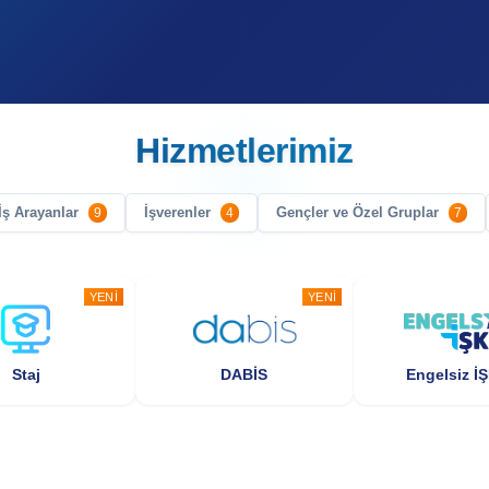
Hizmetlerimiz
İş Arayanlar
İşverenler
Gençler ve Özel Gruplar
9
4
7
YENI
YENI
Staj
DABİS
Engelsiz İ
YENI