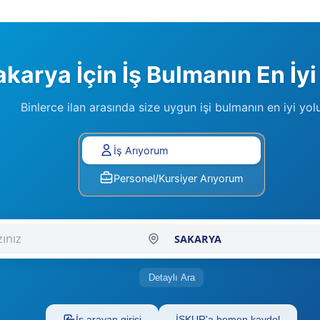
karya İçin İş Bulmanın En İyi
Binlerce ilan arasında size uygun işi bulmanın en iyi yol
Lütfen Tercihinizi Seçiniz
İş Arıyorum
Personel/Kursiyer Arıyorum
Şehir Seçiniz
Detaylı Ara
İş arayan girişi
İŞKUR'a hemen kaydol