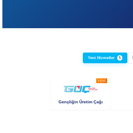
Yeni Hizmetler
5
YENI
Gençliğin Üretim Çağı
YENI