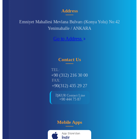
Address
Emniyet Mahallesi Mevlana Bulvarı (Konya Yolu) No:42
Yenimahalle / ANKARA
Go to Address
Contact Us
TEL:
+90 (312) 216 30 00
FAX:
+90(312) 435 29 27
İŞKUR Contact Line
+90 444 75 87
Mobile Apps
App Store'dan
İndir