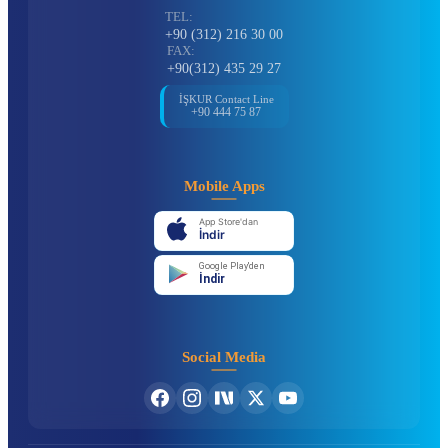
TEL:
+90 (312) 216 30 00
FAX:
+90(312) 435 29 27
İŞKUR Contact Line
+90 444 75 87
Mobile Apps
App Store'dan
İndir
Google Play'den
İndir
Social Media