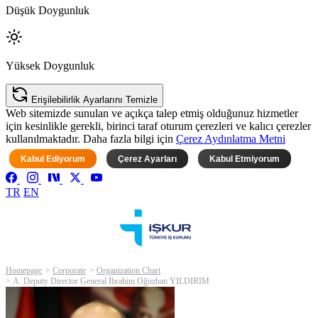
Düşük Doygunluk
Yüksek Doygunluk
Erişilebilirlik Ayarlarını Temizle
Web sitemizde sunulan ve açıkça talep etmiş olduğunuz hizmetler
için kesinlikle gerekli, birinci taraf oturum çerezleri ve kalıcı çerezler
kullanılmaktadır. Daha fazla bilgi için
Çerez Aydınlatma Metni
Kabul Ediyorum
Çerez Ayarları
Kabul Etmiyorum
TR
EN
Homepage
Corporate
Organization Chart
A. Deputy Director General İbrahim Oğuzhan YILDIRIM