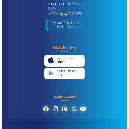
+90 (312) 216 30 00
FAX:
+90(312) 435 29 27
İŞKUR Contact Line
+90 444 75 87
Mobile Apps
App Store'dan
İndir
Google Play'den
İndir
Social Media