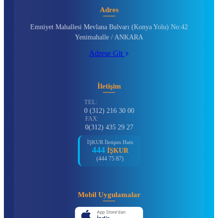
Adres
Emniyet Mahallesi Mevlana Bulvarı (Konya Yolu) No:42
Yenimahalle / ANKARA
Adrese Git
İletişim
TEL:
0 (312) 216 30 00
FAX:
0(312) 435 29 27
İŞKUR İletişim Hattı
444
İŞKUR
(444 75 87)
Mobil Uygulamalar
App Store'dan