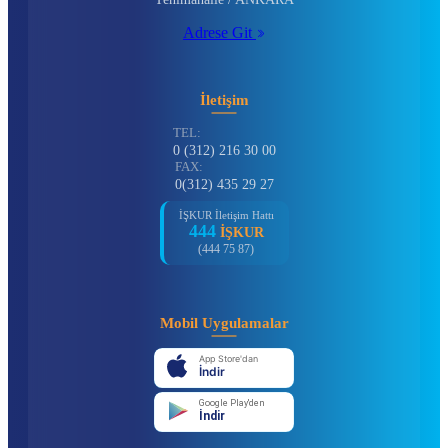
Adrese Git
İletişim
TEL:
0 (312) 216 30 00
FAX:
0(312) 435 29 27
İŞKUR İletişim Hattı
444
İŞKUR
(444 75 87)
Mobil Uygulamalar
App Store'dan
İndir
Google Play'den
İndir