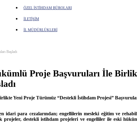
ÖZEL İSTİHDAM BÜROLARI
İLETİŞİM
İL MÜDÜRLÜKLERİ
ları Başladı
ükümlü Proje Başvuruları İle Birli
ladı
rlikte Yeni Proje Türümüz “Destekli İstihdam Projesi” Başvurular
en idari para cezalarından; engellilerin mesleki eğitim ve rehabil
k projeler, destekli istihdam projeleri ve engelliler ile eski hük