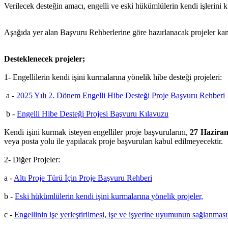
Verilecek desteğin amacı, engelli ve eski hükümlülerin kendi işlerini k
Aşağıda yer alan Başvuru Rehberlerine göre hazırlanacak projeler kam
Desteklenecek projeler;
1- Engellilerin kendi işini kurmalarına yönelik hibe desteği projeleri:
a -
2025 Yılı 2. Dönem Engelli Hibe Desteği Proje Başvuru Rehberi
b -
Engelli Hibe Desteği Projesi Başvuru Kılavuzu
Kendi işini kurmak isteyen engelliler proje başvurularını,
27 Haziran
veya posta yolu ile yapılacak proje başvuruları kabul edilmeyecektir.
2- Diğer Projeler:
a -
Altı Proje Türü İçin Proje Başvuru Rehberi
b -
Eski hükümlülerin kendi işini kurmalarına yönelik projeler,
c -
Engellinin işe yerleştirilmesi, işe ve işyerine uyumunun sağlanması