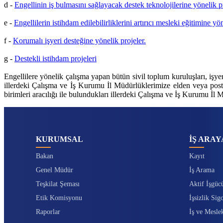
d -
Engellinin iş bulmasını sağlayacak destek teknolojilerine yönelik pr
e -
Engellilerin istihdam edilebilirliklerini artırıcı mesleki eğitimine yön
f -
Korumalı işyeri desteğine yönelik projeler.
g -
Destekli istihdam projeleri
Engellilere yönelik çalışma yapan bütün sivil toplum kuruluşları, işyer
illerdeki Çalışma ve İş Kurumu İl Müdürlüklerimize elden veya posta y
birimleri aracılığı ile bulundukları illerdeki Çalışma ve İş Kurumu İl M
KURUMSAL
İŞ ARAY
Bakan
Kayıt
Genel Müdür
İş Arama
Teşkilat Şeması
Aktif İşgüc
Etik Komisyonu
İşsizlik Sigo
Raporlar
İş ve Mesle