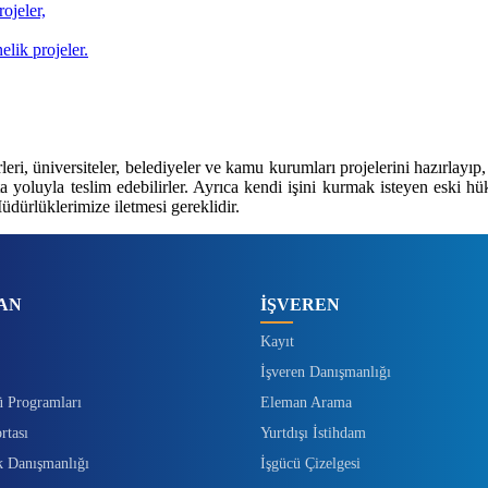
ojeler,
elik projeler.
leri, üniversiteler, belediyeler ve kamu kurumları projelerini hazırlayıp
oluyla teslim edebilirler. Ayrıca kendi işini kurmak isteyen eski hüküm
üdürlüklerimize iletmesi gereklidir.
AN
İŞVEREN
Kayıt
İşveren Danışmanlığı
ü Programları
Eleman Arama
rtası
Yurtdışı İstihdam
k Danışmanlığı
İşgücü Çizelgesi