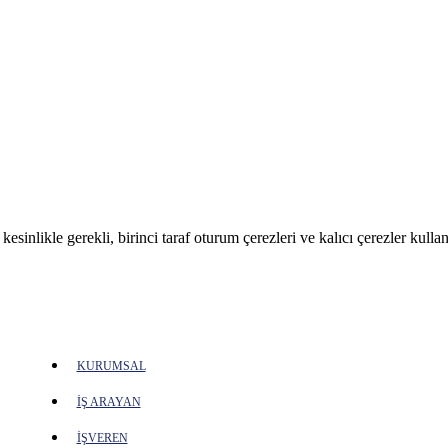
sinlikle gerekli, birinci taraf oturum çerezleri ve kalıcı çerezler kullan
KURUMSAL
İŞ ARAYAN
İŞVEREN