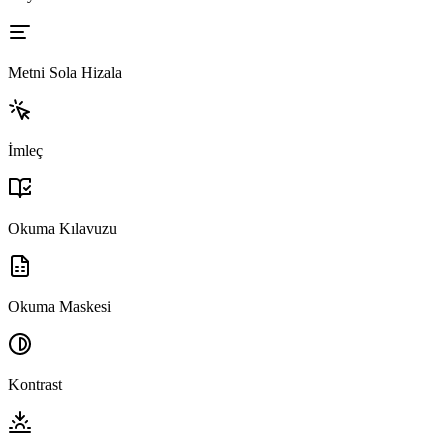
Metni Sola Hizala
İmleç
Okuma Kılavuzu
Okuma Maskesi
Kontrast