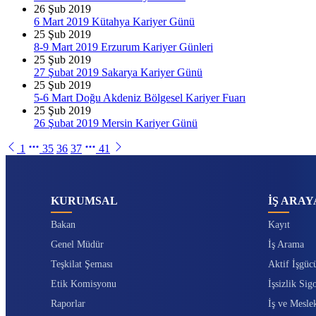
26
Şub 2019
6 Mart 2019 Kütahya Kariyer Günü
25
Şub 2019
8-9 Mart 2019 Erzurum Kariyer Günleri
25
Şub 2019
27 Şubat 2019 Sakarya Kariyer Günü
25
Şub 2019
5-6 Mart Doğu Akdeniz Bölgesel Kariyer Fuarı
25
Şub 2019
26 Şubat 2019 Mersin Kariyer Günü
1
35
36
37
41
KURUMSAL
İŞ ARAY
Bakan
Kayıt
Genel Müdür
İş Arama
Teşkilat Şeması
Aktif İşgüc
Etik Komisyonu
İşsizlik Sigo
Raporlar
İş ve Mesle