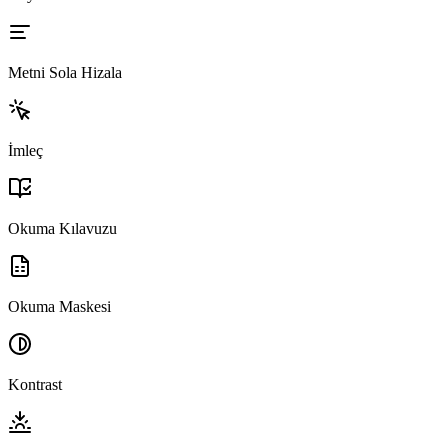
Metni Sola Hizala
İmleç
Okuma Kılavuzu
Okuma Maskesi
Kontrast