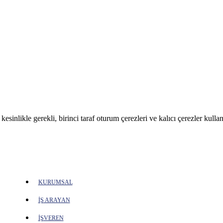
sinlikle gerekli, birinci taraf oturum çerezleri ve kalıcı çerezler kullan
KURUMSAL
İŞ ARAYAN
İŞVEREN