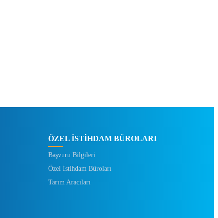
ÖZEL İSTİHDAM BÜROLARI
Başvuru Bilgileri
Özel İstihdam Büroları
Tarım Aracıları