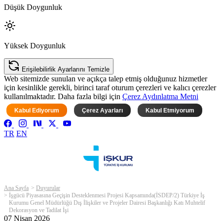
Düşük Doygunluk
Yüksek Doygunluk
Erişilebilirlik Ayarlarını Temizle
Web sitemizde sunulan ve açıkça talep etmiş olduğunuz hizmetler
için kesinlikle gerekli, birinci taraf oturum çerezleri ve kalıcı çerezler
kullanılmaktadır. Daha fazla bilgi için
Çerez Aydınlatma Metni
Kabul Ediyorum
Çerez Ayarları
Kabul Etmiyorum
TR
EN
Ana Sayfa
Duyurular
İşgücü Piyasasına Geçişin Desteklenmesi Projesi Kapsamında(İSDEP/2) Türkiye İş
Kurumu Genel Müdürlüğü Dış İlişkiler ve Projeler Dairesi Başkanlığı Katı Muhtelif
Dekorasyon ve Tadilat İşi
07 Nisan 2026