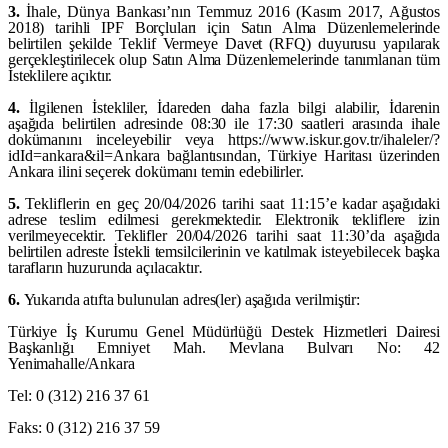
3.
İhale, Dünya Bankası’nın Temmuz 2016 (Kasım 2017, Ağustos
2018) tarihli IPF Borçluları için Satın Alma Düzenlemelerinde
belirtilen şekilde Teklif Vermeye Davet (RFQ) duyurusu yapılarak
gerçekleştirilecek olup Satın Alma Düzenlemelerinde tanımlanan tüm
İsteklilere açıktır.
4.
İlgilenen İstekliler, İdareden daha fazla bilgi alabilir, İdarenin
aşağıda belirtilen adresinde 08:30 ile 17:30 saatleri arasında ihale
dokümanını inceleyebilir veya
https://www.iskur.gov.tr/ihaleler/?
idId=ankara&il=Ankara
bağlantısından, Türkiye Haritası üzerinden
Ankara ilini seçerek dokümanı temin edebilirler.
5.
Tekliflerin en geç 20/04/2026
tarihi saat 11:15’e
kadar
aşağıdaki
adrese teslim edilmesi gerekmektedir. Elektronik tekliflere izin
verilmeyecektir. Teklifler 20/04/2026
tarihi saat 11:30’da
aşağıda
belirtilen adreste İstekli temsilcilerinin ve katılmak isteyebilecek başka
tarafların huzurunda açılacaktır
.
6.
Yukarıda atıfta bulunulan adres(ler) aşağıda verilmiştir:
Türkiye İş Kurumu Genel Müdürlüğü Destek Hizmetleri Dairesi
Başkanlığı Emniyet Mah. Mevlana Bulvarı No: 42
Yenimahalle/Ankara
Tel: 0 (312) 216 37 61
Faks: 0 (312) 216 37 59