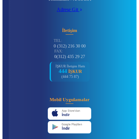
Adrese Git
İletişim
TEL:
0 (312) 216 30 00
FAX:
0(312) 435 29 27
İŞKUR İletişim Hattı
444
İŞKUR
(444 75 87)
Mobil Uygulamalar
App Store'dan
İndir
Google Play'den
İndir