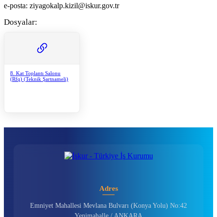
e-posta: ziyagokalp.kizil@iskur.gov.tr
Dosyalar:
8. Kat Toplantı Salonu
(Rfq) (Teknik Şartnameli)
Adres
Emniyet Mahallesi Mevlana Bulvarı (Konya Yolu) No:42
Yenimahalle / ANKARA