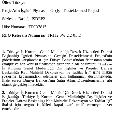
Ülke:
Türkiye
Proje Adı:
İşgücü Piyasasına Geçişin Desteklenmesi Projesi
Sözleşme Başlığı:
İSDEP2
Hibe Numarası:
TF0B7815
RFQ Referans Numarası:
FRIT2.SW-2.2-01-D
1.
Türkiye İş Kurumu Genel Müdürlüğü Destek Hizmetleri Dairesi
Başkanlığı
İşgücü Piyasasına Geçişin Desteklenmesi Projesi
’nin
giderlerinin karşılanması için Dünya Bankası’ndan finansman temin
etmiştir ve söz konusu finansman tutarlarının bir bölümünü
“
Türkiye
İş Kurumu Genel Müdürlüğü Dış İlişkiler ve Projeler Dairesi
i
şine ilişkin
Başkanlığı Katı Muhtelif Dekorasyon ve Tadilat İşi’’
sözleşme kapsamındaki ödemeler için kullanmayı düşünmektedir.
İhale süreci Dünya Bankası’nın Satın Alma Düzenlemelerine tabi
olarak gerçekleştirilecektir.
2.
Türkiye İş Kurumu Genel Müdürlüğü Destek Hizmetleri Dairesi
Başkanlığı “
Türkiye İş Kurumu Genel Müdürlüğü Dış İlişkiler ve
”
Projeler Dairesi Başkanlığı Katı Muhtelif Dekorasyon ve Tadilat İşi
ihalesi için uygu
n isteklileri kapalı zarf teklif vermeye davet
etmektedir.