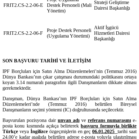
Strateji Geliştirme
FRIT2.CS-2.2-06-E
Destek Personeli (Mali
Dairesi Başkanlığı
Yönetim)
Aktif İşgücü
Proje Destek Personeli
FRIT2.CS-2.2-06-F
Hizmetleri Dairesi
(Uygulama Yönetimi)
Başkanlığı
SON BAŞVURU TARİHİ VE İLETİŞİM
IPF Borçluları için Satın Alma Düzenlemeleri’nin (Temmuz 2016)
Dünya Bankası’nın çıkar çatışması durumundaki politikasını ortaya
koyan 3.14 numaralı paragrafını ilgili Danışmanların dikkate alması
gerekmektedir.
Danışman, Dünya Bankası’nın IPF Borçluları için Satın Alma
Düzenlemeleri’nde (Temmuz 2016) belirtilen Bireysel
Danışmanların seçimi yöntemi (IC) doğrultusunda seçilecektir.
Başvurulan pozisyona dair
unvan adı
ve
referans numarasını
e-
posta konu kısmında açıkça belirterek
başvuru formuyla birlikte
Türkçe
veya
İngilizce
özgeçmişlerin en geç
06.01.2025
tarihi saat
24.00’e kadar aşağıda belirtilen adrese e-posta yoluyla ulaştırılması