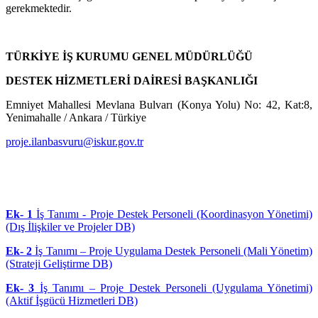
gerekmektedir.
TÜRKİYE İŞ KURUMU GENEL MÜDÜRLÜĞÜ
DESTEK HİZMETLERİ DAİRESİ BAŞKANLIĞI
Emniyet Mahallesi Mevlana Bulvarı (Konya Yolu) No: 42, Kat:8,
Yenimahalle / Ankara / Türkiye
proje.ilanbasvuru@iskur.gov.tr
Ek- 1
İş Tanımı - Proje Destek Personeli (Koordinasyon Yönetimi)
(Dış İlişkiler ve Projeler DB)
Ek- 2
İş Tanımı – Proje Uygulama Destek Personeli (Mali Yönetim)
(Strateji Geliştirme DB)
Ek- 3
İş Tanımı – Proje Destek Personeli (Uygulama Yönetimi)
(Aktif İşgücü Hizmetleri DB)