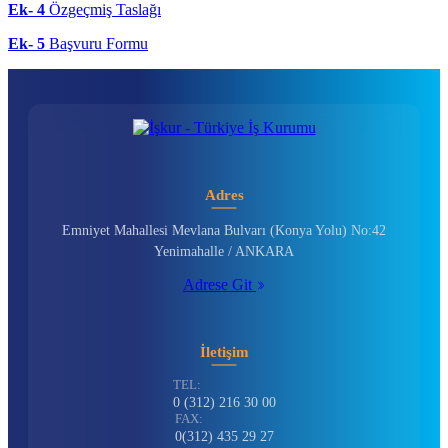
Ek- 4
Özgeçmiş Taslağı
Ek- 5
Başvuru Formu
Adres
Emniyet Mahallesi Mevlana Bulvarı (Konya Yolu) No:42
Yenimahalle / ANKARA
Adrese Git
İletişim
TEL:
0 (312) 216 30 00
FAX:
0(312) 435 29 27