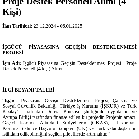
Proje Destek Personeli Alımı (4
Kişi)
İlan Tarihleri:
23.12.2024 - 06.01.2025
İŞGÜCÜ PİYASASINA GEÇİŞİN DESTEKLENMESİ
PROJESİ
İşin Adı:
İşgücü Piyasasına Geçişin Desteklenmesi Projesi - Proje
Destek Personeli (4 kişi) Alımı
İLGİ BEYANI TALEBİ
“İşgücü Piyasasına Geçişin Desteklenmesi Projesi, Çalışma ve
Sosyal Güvenlik Bakanlığı, Türkiye İş Kurumu (İŞKUR) ve Türk
Kızılay’ı tarafından Dünya Bankası işbirliğinde uygulanan ve
Avrupa Birliği tarafından finanse edilen bir projedir. Projenin amacı,
Geçici Koruma Altındaki Suriyelilerin (GKAS), Uluslararası
Koruma Statü ve Başvuru Sahipleri (UK) ve Türk vatandaşlarının
istihdam edilebilirliğini seçilen pilot illerde artırmaktır.”