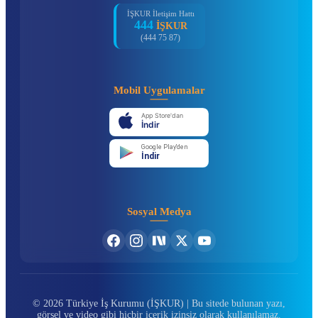
İŞKUR İletişim Hattı
444
İŞKUR
(444 75 87)
Mobil Uygulamalar
App Store'dan
İndir
Google Play'den
İndir
Sosyal Medya
© 2026 Türkiye İş Kurumu (İŞKUR) | Bu sitede bulunan yazı,
görsel ve video gibi hiçbir içerik izinsiz olarak kullanılamaz.