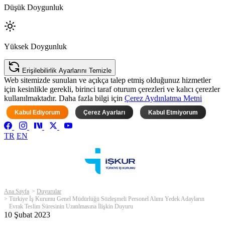
Düşük Doygunluk
Yüksek Doygunluk
Erişilebilirlik Ayarlarını Temizle
Web sitemizde sunulan ve açıkça talep etmiş olduğunuz hizmetler
için kesinlikle gerekli, birinci taraf oturum çerezleri ve kalıcı çerezler
kullanılmaktadır. Daha fazla bilgi için
Çerez Aydınlatma Metni
Kabul Ediyorum
Çerez Ayarları
Kabul Etmiyorum
TR
EN
Ana Sayfa
Duyurular
Türkiye İş Kurumu Genel Müdürlüğü Sözleşmeli Personel Alımı Yedek Adayların
Evrak Teslim Süresinin Uzatılmasına İlişkin Duyuru
10 Şubat 2023