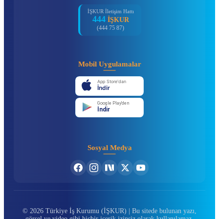
İŞKUR İletişim Hattı
444
İŞKUR
(444 75 87)
Mobil Uygulamalar
App Store'dan
İndir
Google Play'den
İndir
Sosyal Medya
© 2026 Türkiye İş Kurumu (İŞKUR) | Bu sitede bulunan yazı,
görsel ve video gibi hiçbir içerik izinsiz olarak kullanılamaz.