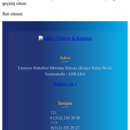
geçmiş olsun.
İlan olunur.​
Adres
Emniyet Mahallesi Mevlana Bulvarı (Konya Yolu) No:42
Yenimahalle / ANKARA
Adrese Git
İletişim
TEL:
0 (312) 216 30 00
FAX:
0(312) 435 29 27