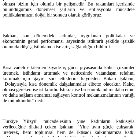
olması bizim için olumlu bir gelişmedir. Bu rakamları içerisinde
bulunduğumuz dönemsel şartların ve enflasyonla mücadele
politikalarımızın doğal bir sonucu olarak görüyoruz."
Işıkhan, son dönemdeki adımlar, uygulanan politikalar ve
ekonominin genel performansı sayesinde istikrarlı şekilde işsizlik
oranında düşüş, istihdamda ise artış sağlandığını bildirdi.
Kısa vadeli etkilerden ziyade iş gücü piyasasında kalıcı çözümler
üretmek, istihdamı artırmak ve neticesinde vatandaşın refahını
korumak için gayret sarf ettiklerini kaydeden Bakan Işıkhan,
"Dolayısıyla kısa dönemlik dalgalanmalar elbette olacaktır. Kalıcı
olması gereken ise istikrardır. İstikrar ise bir sonraki adımı daha emin
ve daha sağlam atmamızı sağlayan kontrol mekanizmalarının varlığı
ile mümkündür" dedi.
Türkiye Yüzyılı mücadelesinin yine kadınların katkısıyla
verileceğine dikkati çeken Işıkhan, "Yine aynı güçle çalışarak,
üreterek, hem toplumsal hem de iktisadi kalkınmamıza katkı