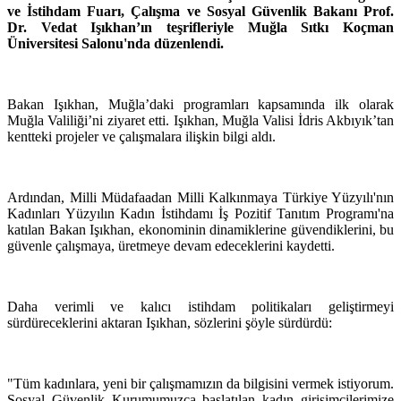
ve İstihdam Fuarı, Çalışma ve Sosyal Güvenlik Bakanı Prof.
Dr. Vedat Işıkhan’ın teşrifleriyle Muğla Sıtkı Koçman
Üniversitesi Salonu'nda düzenlendi.
Bakan Işıkhan, Muğla’daki programları kapsamında ilk olarak
Muğla Valiliği’ni ziyaret etti. Işıkhan, Muğla Valisi İdris Akbıyık’tan
kentteki projeler ve çalışmalara ilişkin bilgi aldı.
Ardından, Milli Müdafaadan Milli Kalkınmaya Türkiye Yüzyılı'nın
Kadınları Yüzyılın Kadın İstihdamı İş Pozitif Tanıtım Programı'na
katılan Bakan Işıkhan, ekonominin dinamiklerine güvendiklerini, bu
güvenle çalışmaya, üretmeye devam edeceklerini kaydetti.
Daha verimli ve kalıcı istihdam politikaları geliştirmeyi
sürdüreceklerini aktaran Işıkhan, sözlerini şöyle sürdürdü:
"Tüm kadınlara, yeni bir çalışmamızın da bilgisini vermek istiyorum.
Sosyal Güvenlik Kurumumuzca başlatılan kadın girişimcilerimize