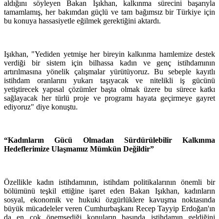
aldığını söyleyen Bakan Işıkhan, kalkınma sürecini başarıyla
tamamlamış, her bakımdan güçlü ve tam bağımsız bir Türkiye için
bu konuya hassasiyetle eğilmek gerektiğini aktardı.
Işıkhan, "Yediden yetmişe her bireyin kalkınma hamlemize destek
verdiği bir sistem için bilhassa kadın ve genç istihdamının
artırılmasına yönelik çalışmalar yürütüyoruz. Bu sebeple kayıtlı
istihdam oranlarını yukarı taşıyacak ve nitelikli iş gücünü
yetiştirecek yapısal çözümler başta olmak üzere bu sürece katkı
sağlayacak her türlü proje ve programı hayata geçirmeye gayret
ediyoruz" diye konuştu.
“Kadınların Gücü Olmadan Sürdürülebilir Kalkınma
Hedeflerimize Ulaşmamız Mümkün Değildir”
Özellikle kadın istihdamının, istihdam politikalarının önemli bir
bölümünü teşkil ettiğine işaret eden Bakan Işıkhan, kadınların
sosyal, ekonomik ve hukuki özgürlüklere kavuşma noktasında
büyük mücadeleler veren Cumhurbaşkanı Recep Tayyip Erdoğan'ın
da en çok önemsediği konuların başında istihdamın geldiğini