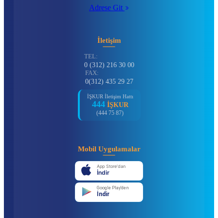
Adrese Git
İletişim
TEL:
0 (312) 216 30 00
FAX:
0(312) 435 29 27
İŞKUR İletişim Hattı
444
İŞKUR
(444 75 87)
Mobil Uygulamalar
App Store'dan
İndir
Google Play'den
İndir