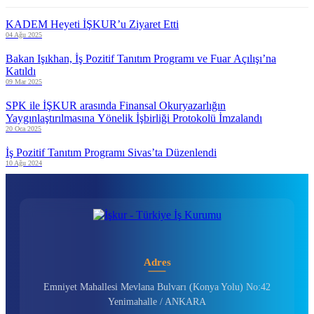
KADEM Heyeti İŞKUR’u Ziyaret Etti
04 Ağu 2025
Bakan Işıkhan, İş Pozitif Tanıtım Programı ve Fuar Açılışı’na
Katıldı
09 Mar 2025
SPK ile İŞKUR arasında Finansal Okuryazarlığın
Yaygınlaştırılmasına Yönelik İşbirliği Protokolü İmzalandı
20 Oca 2025
İş Pozitif Tanıtım Programı Sivas’ta Düzenlendi
10 Ağu 2024
Adres
Emniyet Mahallesi Mevlana Bulvarı (Konya Yolu) No:42
Yenimahalle / ANKARA