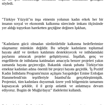
söyledi.
"Türkiye Yüzyılı"nı inşa etmenin yolunun kadın erkek her bir
insanın sosyal ve ekonomik kalkınma sürecinde imkanı ölçüsünde
yer aldığı topyekun hareketten geçtiğine değinen Işıkhan,
"Kadınların gücü olmadan sürdürülebilir kalkınma hedeflerimize
ulaşmamız mümkün değildir. Bu sebeple kadınların toplumsal
hayata aktif ve üretken katılımını destekleyecek ve istihdamdaki
paylarını artıracak projeler geliştiriyoruz. İnşallah, genç ve
engellilerin de istihdama katılmaları amacıyla benzer projeleri yakın
zamanda hayata geçireceğiz. Bakanlık olarak şubatta Türkiye'nin
emektar kadınları adına önemli bir projeyi hayata geçirdik. 'İş Pozitif
Kadın İstihdamı Programı'mızın açılışını Saygıdeğer Emine Erdoğan
Hanımefendi'nin teşrifleriyle İstanbul'da gerçekleştirmiştik.
Projemizi, tüm kadınlara duyurmak üzere yedi bölgemizin tamamını
kapsayacak şekilde, il il gezip anlattık ve anlatmaya devam
ediyoruz. Bugün de Muğla'dayız” ifadelerini kullandı.