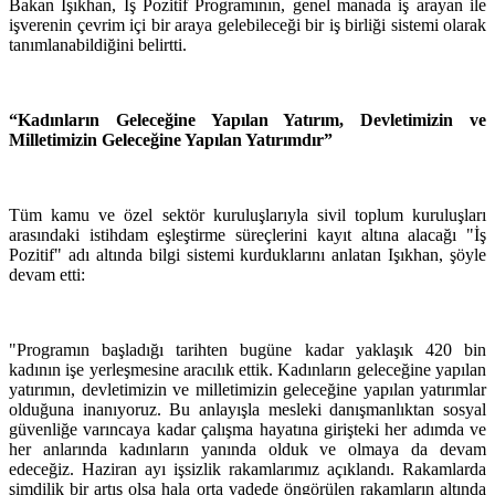
Bakan Işıkhan, İş Pozitif Programının, genel manada iş arayan ile
işverenin çevrim içi bir araya gelebileceği bir iş birliği sistemi olarak
tanımlanabildiğini belirtti.
“Kadınların Geleceğine Yapılan Yatırım, Devletimizin ve
Milletimizin Geleceğine Yapılan Yatırımdır”
Tüm kamu ve özel sektör kuruluşlarıyla sivil toplum kuruluşları
arasındaki istihdam eşleştirme süreçlerini kayıt altına alacağı "İş
Pozitif" adı altında bilgi sistemi kurduklarını anlatan Işıkhan, şöyle
devam etti:
"Programın başladığı tarihten bugüne kadar yaklaşık 420 bin
kadının işe yerleşmesine aracılık ettik. Kadınların geleceğine yapılan
yatırımın, devletimizin ve milletimizin geleceğine yapılan yatırımlar
olduğuna inanıyoruz. Bu anlayışla mesleki danışmanlıktan sosyal
güvenliğe varıncaya kadar çalışma hayatına girişteki her adımda ve
her anlarında kadınların yanında olduk ve olmaya da devam
edeceğiz. Haziran ayı işsizlik rakamlarımız açıklandı. Rakamlarda
şimdilik bir artış olsa hala orta vadede öngörülen rakamların altında