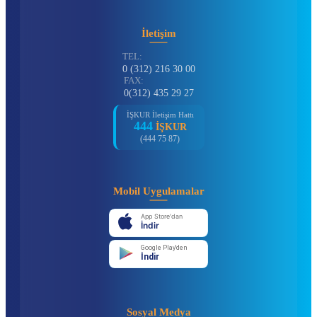
İletişim
TEL:
0 (312) 216 30 00
FAX:
0(312) 435 29 27
İŞKUR İletişim Hattı
444
İŞKUR
(444 75 87)
Mobil Uygulamalar
App Store'dan
İndir
Google Play'den
İndir
Sosyal Medya