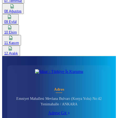
07 Temmuz
08 Ağustos
09 Eylül
10 Ekim
11 Kasım
12 Aralık
Adres
Emniyet Mahallesi Mevlana Bulvarı (Konya Yolu) No:42
Yenimahalle / ANKARA
Adrese Git