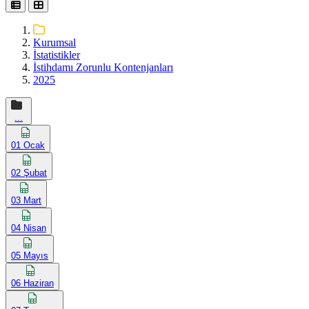
Kurumsal
İstatistikler
İstihdamı Zorunlu Kontenjanları
2025
...
01 Ocak
02 Şubat
03 Mart
04 Nisan
05 Mayıs
06 Haziran