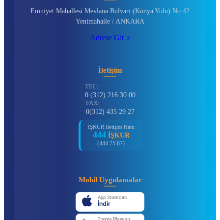
Emniyet Mahallesi Mevlana Bulvarı (Konya Yolu) No:42
Yenimahalle / ANKARA
Adrese Git
İletişim
TEL:
0 (312) 216 30 00
FAX:
0(312) 435 29 27
İŞKUR İletişim Hattı
444
İŞKUR
(444 75 87)
Mobil Uygulamalar
App Store'dan
İndir
Google Play'den