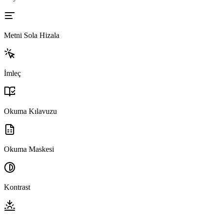
Metni Sola Hizala
İmleç
Okuma Kılavuzu
Okuma Maskesi
Kontrast