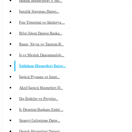
Hukuk Müşavirliği V. Hil...
İşsizlik Sigortası Daires...
Fon Yönetimi ve Aktüerya ...
Bilgi İşlem Dairesi Başka...
Basın, Yayın ve Tanıtım B...
İş ve Meslek Danışmanlığı...
İstihdam Hizmetleri Daire...
İşgücü Piyasası ve İstati...
Aktif İşgücü Hizmetleri D...
Dış İlişkiler ve Projeler...
İç Denetim Başkanı Erdal ...
Strateji Geliştirme Daire...
Destek Hizmetleri Dairesi...