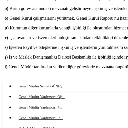
o)
Birim görev alanındaki mevzuatı geliştirmeye ilişkin iş ve işlemle
ö)
Genel Kurul çalışmalarını yürütmek, Genel Kurul Raporu'nu hazırl
p)
Kurumun diğer kurumlarla yaptığı işbirliği ile oluşturulan hizmet n
r)
İş arayanları ve işverenleri buluşturan istihdam etkinlikleri düzen
s)
İşveren kayıt ve taleplerine ilişkin iş ve işlemlerin yürütülmesini 
ş)
İş ve Meslek Danışmanlığı Dairesi Başkanlığı ile işbirliği içinde iş
t)
Genel Müdür tarafından verilen diğer görevlerle mevzuatta öngörül
Genel Müdür Samet GÜNEŞ
Genel Müdür Yardımcısı Oğ...
Genel Müdür Yardımcısı M...
Genel Müdür Yardımcısı İb...