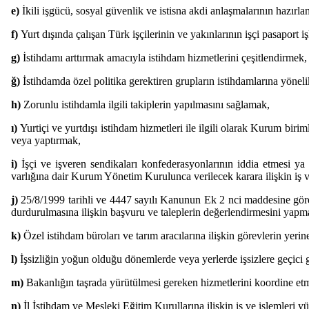
e)
İkili işgücü, sosyal güvenlik ve istisna akdi anlaşmalarının hazırla
f)
Yurt dışında çalışan Türk işçilerinin ve yakınlarının işçi pasaport 
g)
İstihdamı arttırmak amacıyla istihdam hizmetlerini çeşitlendirmek
ğ)
İstihdamda özel politika gerektiren grupların istihdamlarına yöne
h)
Zorunlu istihdamla ilgili takiplerin yapılmasını sağlamak,
ı)
Yurtiçi ve yurtdışı istihdam hizmetleri ile ilgili olarak Kurum biri
veya yaptırmak,
i)
İşçi ve işveren sendikaları konfederasyonlarının iddia etmesi y
varlığına dair Kurum Yönetim Kurulunca verilecek karara ilişkin iş 
j)
25/8/1999 tarihli ve 4447 sayılı Kanunun Ek 2 nci maddesine göre 
durdurulmasına ilişkin başvuru ve taleplerin değerlendirmesini yap
k)
Özel istihdam büroları ve tarım aracılarına ilişkin görevlerin yerin
l)
İşsizliğin yoğun olduğu dönemlerde veya yerlerde işsizlere geçici 
m)
Bakanlığın taşrada yürütülmesi gereken hizmetlerini koordine et
n)
İl İstihdam ve Mesleki Eğitim Kurullarına ilişkin iş ve işlemleri y