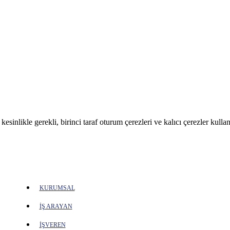
sinlikle gerekli, birinci taraf oturum çerezleri ve kalıcı çerezler kullan
KURUMSAL
İŞ ARAYAN
İŞVEREN