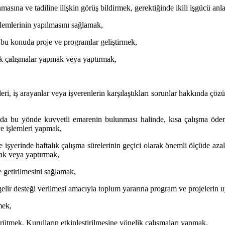
nmasına ve tadiline ilişkin görüş bildirmek, gerektiğinde ikili işgücü anl
işlemlerinin yapılmasını sağlamak,
, bu konuda proje ve programlar geliştirmek,
lik çalışmalar yapmak veya yaptırmak,
mleri, iş arayanlar veya işverenlerin karşılaştıkları sorunlar hakkında ç
a da bu yönde kuvvetli emarenin bulunması halinde, kısa çalışma ödem
ve işlemleri yapmak,
işyerinde haftalık çalışma sürelerinin geçici olarak önemli ölçüde az
mak veya yaptırmak,
e getirilmesini sağlamak,
gelir desteği verilmesi amacıyla toplum yararına program ve projelerin
mek,
ürütmek, Kurulların etkinleştirilmesine yönelik çalışmaları yapmak,