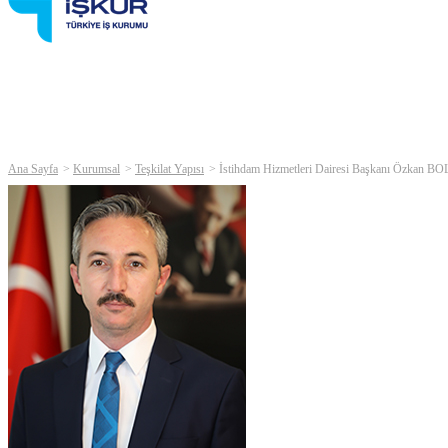
Ana Sayfa
Kurumsal
Teşkilat Yapısı
İstihdam Hizmetleri Dairesi Başkanı Özkan B