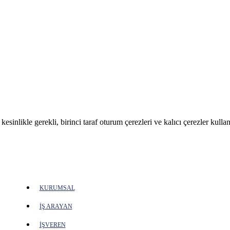
sinlikle gerekli, birinci taraf oturum çerezleri ve kalıcı çerezler kullan
KURUMSAL
İŞ ARAYAN
İŞVEREN