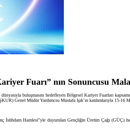
 Kariyer Fuarı” nın Sonuncusu Mal
iş dünyasıyla buluşmasını hedefleyen Bölgesel Kariyer Fuarları kapsa
KUR) Genel Müdür Yardımcısı Mustafa Işık’ın katılımlarıyla 15-16 May
 İstihdam Hamlesi”yle duyurulan Gençliğin Üretim Çağı (GÜÇ) hedefle