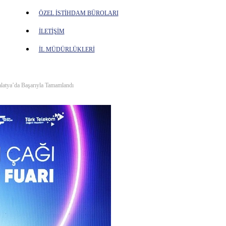
ÖZEL İSTİHDAM BÜROLARI
İLETİŞİM
İL MÜDÜRLÜKLERİ
latya’da Başarıyla Tamamlandı