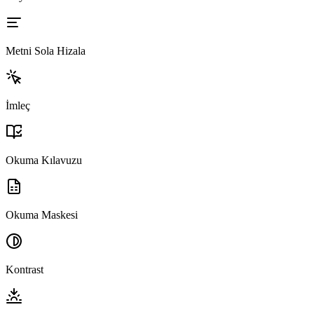
Metni Sola Hizala
İmleç
Okuma Kılavuzu
Okuma Maskesi
Kontrast