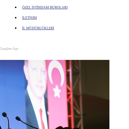
ÖZEL İSTİHDAM BÜROLARI
İLETİŞİM
İL MÜDÜRLÜKLERİ
Gençlere Açtı