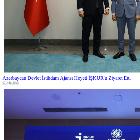
Azerbaycan Devlet İstihdam Ajansı Heyeti İŞKUR'u Ziyaret Etti
07 Ağu 2026