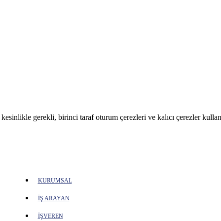
sinlikle gerekli, birinci taraf oturum çerezleri ve kalıcı çerezler kullan
KURUMSAL
İŞ ARAYAN
İŞVEREN