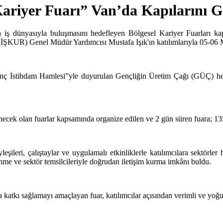
ariyer Fuarı” Van’da Kapılarını G
in iş dünyasıyla buluşmasını hedefleyen Bölgesel Kariyer Fuarları k
KUR) Genel Müdür Yardımcısı Mustafa Işık'ın katılımlarıyla 05-06 May
 İstihdam Hamlesi”yle duyurulan Gençliğin Üretim Çağı (GÜÇ) hedefle
necek olan fuarlar kapsamında organize edilen ve 2 gün süren fuara; 135
leşileri, çalıştaylar ve uygulamalı etkinliklerle katılımcılara sektörle
dinme ve sektör temsilcileriyle doğrudan iletişim kurma imkânı buldu.
a katkı sağlamayı amaçlayan fuar, katılımcılar açısından verimli ve yo