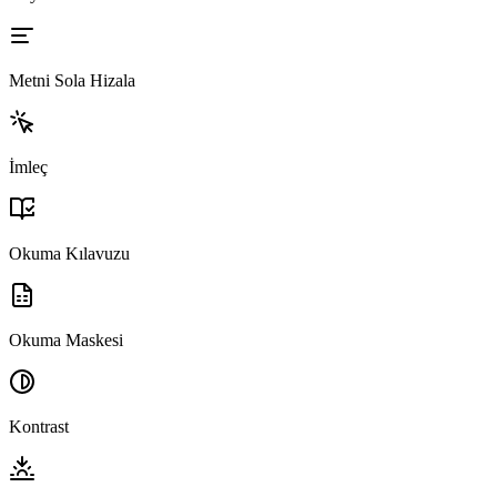
Metni Sola Hizala
İmleç
Okuma Kılavuzu
Okuma Maskesi
Kontrast