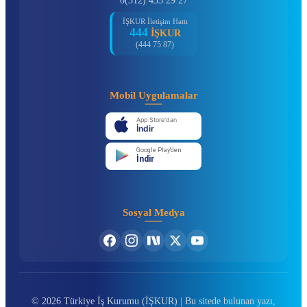
0(312) 435 29 27
İŞKUR İletişim Hattı
444
İŞKUR
(444 75 87)
Mobil Uygulamalar
App Store'dan
İndir
Google Play'den
İndir
Sosyal Medya
© 2026 Türkiye İş Kurumu (İŞKUR) | Bu sitede bulunan yazı,