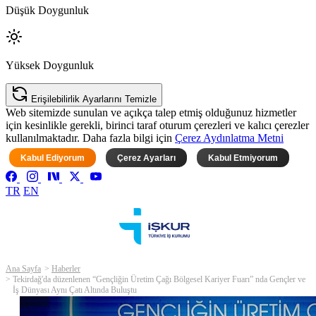
Düşük Doygunluk
Yüksek Doygunluk
Erişilebilirlik Ayarlarını Temizle
Web sitemizde sunulan ve açıkça talep etmiş olduğunuz hizmetler
için kesinlikle gerekli, birinci taraf oturum çerezleri ve kalıcı çerezler
kullanılmaktadır. Daha fazla bilgi için
Çerez Aydınlatma Metni
Kabul Ediyorum
Çerez Ayarları
Kabul Etmiyorum
TR
EN
Ana Sayfa
Haberler
Tekirdağ'da düzenlenen “Gençliğin Üretim Çağı Bölgesel Kariyer Fuarı” nda Gençler ve
İş Dünyası Aynı Çatı Altında Buluştu