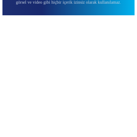
görsel ve video gibi hiçbir içerik izinsiz olarak kullanılamaz.