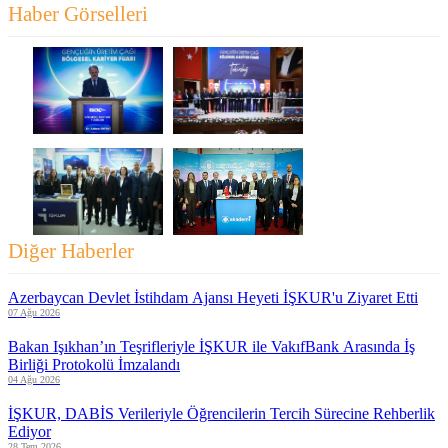
Haber Görselleri
Diğer Haberler
Azerbaycan Devlet İstihdam Ajansı Heyeti İŞKUR'u Ziyaret Etti
07 Ağu 2026
Bakan Işıkhan’ın Teşrifleriyle İŞKUR ile VakıfBank Arasında İş
Birliği Protokolü İmzalandı
04 Ağu 2026
İŞKUR, DABİS Verileriyle Öğrencilerin Tercih Sürecine Rehberlik
Ediyor
28 Tem 2026