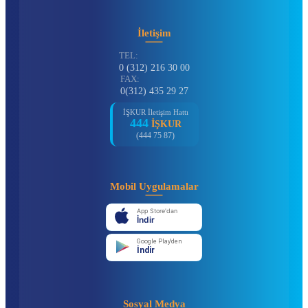
İletişim
TEL:
0 (312) 216 30 00
FAX:
0(312) 435 29 27
İŞKUR İletişim Hattı
444
İŞKUR
(444 75 87)
Mobil Uygulamalar
App Store'dan
İndir
Google Play'den
İndir
Sosyal Medya