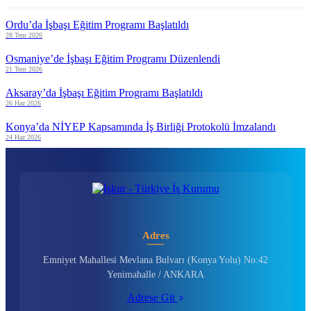
Ordu’da İşbaşı Eğitim Programı Başlatıldı
28 Tem 2026
Osmaniye’de İşbaşı Eğitim Programı Düzenlendi
21 Tem 2026
Aksaray’da İşbaşı Eğitim Programı Başlatıldı
26 Haz 2026
Konya’da NİYEP Kapsamında İş Birliği Protokolü İmzalandı
24 Haz 2026
Adres
Emniyet Mahallesi Mevlana Bulvarı (Konya Yolu) No:42
Yenimahalle / ANKARA
Adrese Git