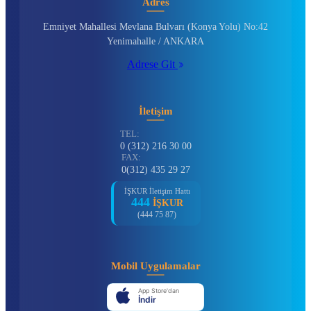
Adres
Emniyet Mahallesi Mevlana Bulvarı (Konya Yolu) No:42
Yenimahalle / ANKARA
Adrese Git
İletişim
TEL:
0 (312) 216 30 00
FAX:
0(312) 435 29 27
İŞKUR İletişim Hattı
444
İŞKUR
(444 75 87)
Mobil Uygulamalar
App Store'dan
İndir