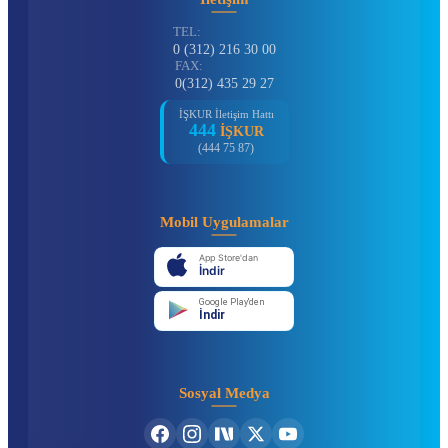
TEL:
0 (312) 216 30 00
FAX:
0(312) 435 29 27
İŞKUR İletişim Hattı
444
İŞKUR
(444 75 87)
Mobil Uygulamalar
App Store'dan
İndir
Google Play'den
İndir
Sosyal Medya