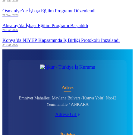
28 Tem 2026
Osmaniye’de İşbaşı Eğitim Programı Düzenlendi
21 Tem 2026
Aksaray’da İşbaşı Eğitim Programı Başlatıldı
26 Haz 2026
Konya’da NİYEP Kapsamında İş Birliği Protokolü İmzalandı
24 Haz 2026
Adres
Emniyet Mahallesi Mevlana Bulvarı (Konya Yolu) No:42
Yenimahalle / ANKARA
Adrese Git
İletişim