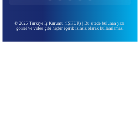
© 2026 Türkiye İş Kurumu (İŞKUR) | Bu sitede bulunan yazı,
görsel ve video gibi hiçbir içerik izinsiz olarak kullanılamaz.