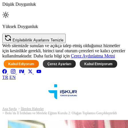
Düşük Doygunluk
Yüksek Doygunluk
Erişilebilirlik Ayarlarını Temizle
Web sitemizde sunulan ve açıkça talep etmiş olduğunuz hizmetler
için kesinlikle gerekli, birinci taraf oturum çerezleri ve kalıcı çerezler
kullanılmaktadır. Daha fazla bilgi için
Çerez Aydınlatma Metni
Kabul Ediyorum
Çerez Ayarları
Kabul Etmiyorum
TR
EN
Ana Sayfa
İllerden Haberler
Bolu’da İl İstihdam ve Mesleki Eğitim Kurulu 2. Olağan Toplantısı Gerçekleştirildi