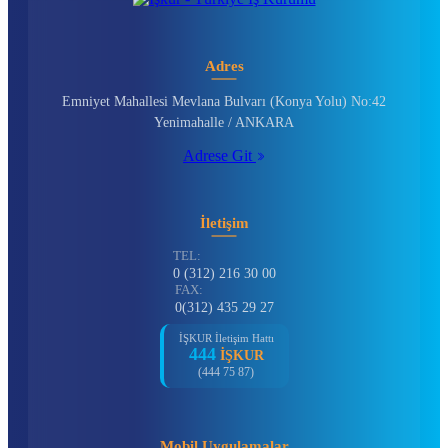
Adres
Emniyet Mahallesi Mevlana Bulvarı (Konya Yolu) No:42
Yenimahalle / ANKARA
Adrese Git
İletişim
TEL:
0 (312) 216 30 00
FAX:
0(312) 435 29 27
İŞKUR İletişim Hattı
444
İŞKUR
(444 75 87)
Mobil Uygulamalar