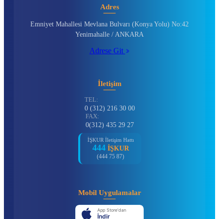
Adres
Emniyet Mahallesi Mevlana Bulvarı (Konya Yolu) No:42
Yenimahalle / ANKARA
Adrese Git
İletişim
TEL:
0 (312) 216 30 00
FAX:
0(312) 435 29 27
İŞKUR İletişim Hattı
444
İŞKUR
(444 75 87)
Mobil Uygulamalar
App Store'dan
İndir