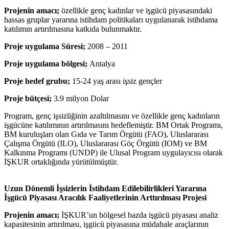
Projenin amacı;
özellikle genç kadınlar ve işgücü piyasasındaki
hassas gruplar yararına istihdam politikaları uygulanarak istihdama
katılımın artırılmasına katkıda bulunmaktır.
Proje uygulama Süresi;
2008 – 2011
Proje uygulama bölgesi;
Antalya
Proje hedef grubu;
15-24 yaş arası işsiz gençler
Proje bütçesi;
3.9 milyon Dolar
Program, genç işsizliğinin azaltılmasını ve özellikle genç kadınların
işgücüne katılımının artırılmasını hedeflemiştir. BM Ortak Programı,
BM kuruluşları olan Gıda ve Tarım Örgütü (FAO), Uluslararası
Çalışma Örgütü (ILO), Uluslararası Göç Örgütü (IOM) ve BM
Kalkınma Programı (UNDP) ile Ulusal Program uygulayıcısı olarak
İŞKUR ortaklığında yürütülmüştür.
Uzun Dönemli İşsizlerin İstihdam Edilebilirlikleri Yararına
İşgücü Piyasası Aracılık Faaliyetlerinin Arttırılması Projesi
Projenin amacı;
İŞKUR’un bölgesel bazda işgücü piyasası analiz
kapasitesinin artırılması, işgücü piyasasına müdahale araçlarının