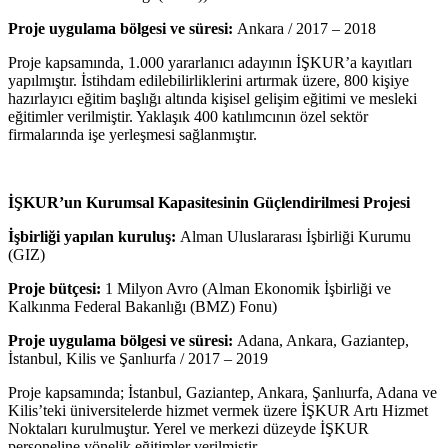
Proje uygulama bölgesi ve süresi:
Ankara / 2017 – 2018
Proje kapsamında, 1.000 yararlanıcı adayının İŞKUR’a kayıtları
yapılmıştır. İstihdam edilebilirliklerini artırmak üzere, 800 kişiye
hazırlayıcı eğitim başlığı altında kişisel gelişim eğitimi ve mesleki
eğitimler verilmiştir. Yaklaşık 400 katılımcının özel sektör
firmalarında işe yerleşmesi sağlanmıştır.
İŞKUR’un Kurumsal Kapasitesinin Güçlendirilmesi Projesi
İşbirliği yapılan kuruluş:
Alman Uluslararası İşbirliği Kurumu
(GIZ)
Proje bütçesi:
1 Milyon Avro (Alman Ekonomik İşbirliği ve
Kalkınma Federal Bakanlığı (BMZ) Fonu)
Proje uygulama bölgesi ve süresi:
Adana, Ankara, Gaziantep,
İstanbul, Kilis ve Şanlıurfa / 2017 – 2019
Proje kapsamında; İstanbul, Gaziantep, Ankara, Şanlıurfa, Adana ve
Kilis’teki üniversitelerde hizmet vermek üzere İŞKUR Artı Hizmet
Noktaları kurulmuştur. Yerel ve merkezi düzeyde İŞKUR
personeline yönelik eğitimler verilmiştir.