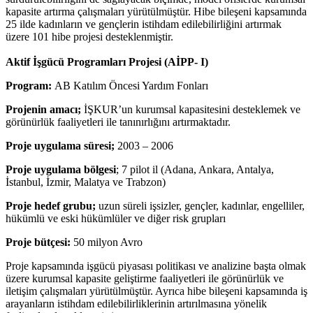
kapasite artırma çalışmaları yürütülmüştür. Hibe bileşeni kapsamında
25 ilde kadınların ve gençlerin istihdam edilebilirliğini artırmak
üzere 101 hibe projesi desteklenmiştir.
Aktif İşgücü Programları Projesi (AİPP- I)
Program:
AB Katılım Öncesi Yardım Fonları
Projenin amacı;
İŞKUR’un kurumsal kapasitesini desteklemek ve
görünürlük faaliyetleri ile tanınırlığını artırmaktadır.
Proje uygulama süresi;
2003 – 2006
Proje uygulama bölgesi
; 7 pilot il (Adana, Ankara, Antalya,
İstanbul, İzmir, Malatya ve Trabzon)
Proje hedef grubu;
uzun süreli işsizler, gençler, kadınlar, engelliler,
hükümlü ve eski hükümlüler ve diğer risk grupları
Proje bütçesi:
50 milyon Avro
Proje kapsamında işgücü piyasası politikası ve analizine başta olmak
üzere kurumsal kapasite geliştirme faaliyetleri ile görünürlük ve
iletişim çalışmaları yürütülmüştür. Ayrıca hibe bileşeni kapsamında iş
arayanların istihdam edilebilirliklerinin artırılmasına yönelik