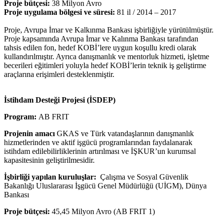
Proje bütçesi:
38 Milyon Avro
Proje uygulama bölgesi ve süresi:
81 il / 2014 – 2017
Proje, Avrupa İmar ve Kalkınma Bankası işbirliğiyle yürütülmüştür.
Proje kapsamında Avrupa İmar ve Kalınma Bankası tarafından
tahsis edilen fon, hedef KOBİ’lere uygun koşullu kredi olarak
kullandırılmıştır. Ayrıca danışmanlık ve mentorluk hizmeti, işletme
becerileri eğitimleri yoluyla hedef KOBİ’lerin teknik iş geliştirme
araçlarına erişimleri desteklenmiştir.
İstihdam Desteği Projesi (İSDEP)
Program:
AB FRIT
Projenin amacı
GKAS ve Türk vatandaşlarının danışmanlık
hizmetlerinden ve aktif işgücü programlarından faydalanarak
istihdam edilebilirliklerinin artırılması ve İŞKUR’un kurumsal
kapasitesinin geliştirilmesidir.
İşbirliği yapılan kuruluşlar:
Çalışma ve Sosyal Güvenlik
Bakanlığı Uluslararası İşgücü Genel Müdürlüğü (UİGM), Dünya
Bankası
Proje bütçesi:
45,45 Milyon Avro (AB FRIT 1)