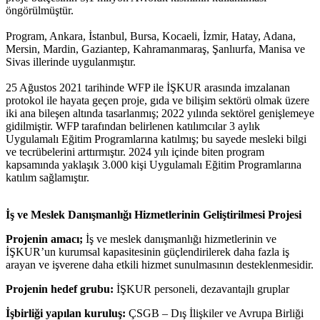
öngörülmüştür.
Program, Ankara, İstanbul, Bursa, Kocaeli, İzmir, Hatay, Adana,
Mersin, Mardin, Gaziantep, Kahramanmaraş, Şanlıurfa, Manisa ve
Sivas illerinde uygulanmıştır.
25 Ağustos 2021 tarihinde WFP ile İŞKUR arasında imzalanan
protokol ile hayata geçen proje, gıda ve bilişim sektörü olmak üzere
iki ana bileşen altında tasarlanmış; 2022 yılında sektörel genişlemeye
gidilmiştir. WFP tarafından belirlenen katılımcılar 3 aylık
Uygulamalı Eğitim Programlarına katılmış; bu sayede mesleki bilgi
ve tecrübelerini arttırmıştır. 2024 yılı içinde biten program
kapsamında yaklaşık 3.000 kişi Uygulamalı Eğitim Programlarına
katılım sağlamıştır.
İş ve Meslek Danışmanlığı Hizmetlerinin Geliştirilmesi Projesi
Projenin amacı;
İş ve meslek danışmanlığı hizmetlerinin ve
İŞKUR’un kurumsal kapasitesinin güçlendirilerek daha fazla iş
arayan ve işverene daha etkili hizmet sunulmasının desteklenmesidir.
Projenin hedef grubu:
İŞKUR personeli, dezavantajlı gruplar
İşbirliği yapılan kuruluş:
ÇSGB – Dış İlişkiler ve Avrupa Birliği