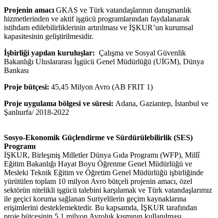
Projenin amacı
GKAS ve Türk vatandaşlarının danışmanlık
hizmetlerinden ve aktif işgücü programlarından faydalanarak
istihdam edilebilirliklerinin artırılması ve İŞKUR’un kurumsal
kapasitesinin geliştirilmesidir.
İşbirliği yapılan kuruluşlar:
Çalışma ve Sosyal Güvenlik
Bakanlığı Uluslararası İşgücü Genel Müdürlüğü (UİGM), Dünya
Bankası
Proje bütçesi:
45,45 Milyon Avro (AB FRIT 1)
Proje uygulama bölgesi ve süresi:
Adana, Gaziantep, İstanbul ve
Şanlıurfa/ 2018-2022
Sosyo-Ekonomik Güçlendirme ve Sürdürülebilirlik (SES)
Programı
İŞKUR, Birleşmiş Milletler Dünya Gıda Programı (WFP), Millî
Eğitim Bakanlığı Hayat Boyu Öğrenme Genel Müdürlüğü ve
Mesleki Teknik Eğitim ve Öğretim Genel Müdürlüğü işbirliğinde
yürütülen toplam 10 milyon Avro bütçeli projenin amacı, özel
sektörün nitelikli işgücü talebini karşılamak ve Türk vatandaşlarımız
ile geçici koruma sağlanan Suriyelilerin geçim kaynaklarına
erişimlerini desteklemektedir. Bu kapsamda, İŞKUR tarafından
proje bütçesinin 5,1 milyon Avroluk kısmının kullanılması