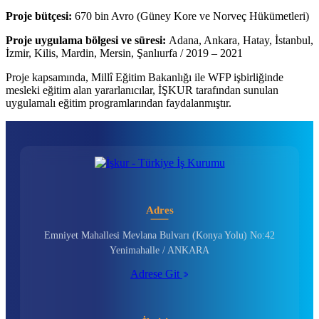
Proje bütçesi:
670 bin Avro (Güney Kore ve Norveç Hükümetleri)
Proje uygulama bölgesi ve süresi:
Adana, Ankara, Hatay, İstanbul,
İzmir, Kilis, Mardin, Mersin, Şanlıurfa / 2019 – 2021
Proje kapsamında, Millî Eğitim Bakanlığı ile WFP işbirliğinde
mesleki eğitim alan yararlanıcılar, İŞKUR tarafından sunulan
uygulamalı eğitim programlarından faydalanmıştır.
Adres
Emniyet Mahallesi Mevlana Bulvarı (Konya Yolu) No:42
Yenimahalle / ANKARA
Adrese Git