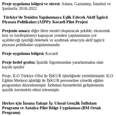
Proje uygulama bölgesi ve süresi:
Adana, Gaziantep, İstanbul ve
Şanlıurfa/ 2018-2022
Türkiye’de Yeniden Yapılanmaya Eşlik Edecek Aktif İşgücü
Piyasası Politikaları (AİPP): Kocaeli Pilot Projesi
Projenin amacı;
diğer illere model oluşturacak şekilde, ekonomik
kriz ve özelleştirmeyi kapsayan yeniden yapılanmanın yol
açabileceği işsizliği önlemek ve azaltmak amacıyla aktif işgücü
piyasası politikaları uygulanmasıdır.
Proje uygulama bölgesi;
Kocaeli
Proje hedef grubu;
İşsizlik Sigortasından yararlanmakta olan
kayıtlı işsizler
Proje, ILO Türkiye Ofisi ile İŞKUR işbirliğinde yürütülmüştür. ILO
Eğitim Merkezi işbirliği ile İŞKUR personeline yönelik eğitim
programları düzenlenmiştir. İstihdam hizmetlerini geliştirmenin
işsizlik üzerindeki etkisi izlenmiştir.
Herkes için İnsana Yakışır İş: Ulusal Gençlik İstihdam
Programı ve Antalya Pilot Bölge Uygulaması (BM Ortak
Programı)