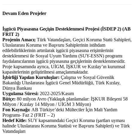
Devam Eden Projeler
İşgücü Piyasasına Geçişin Desteklenmesi Projesi (İSDEP 2) (AB
FRIT 2)
Projenin Amacı;
Türk Vatandaşları, Geçici Koruma Statü Sahipleri,
Uluslararası Koruma ve Başvuru Sahiplerinin istihdam
edilebilirliklerinin artırılarak işgücü piyasasına erişimlerinin
desteklenmesi ile Sosyal Uyum Yardımı (SUY-ESSN) programı
faydalanıcılarının işgücü piyasasına geçişlerinin desteklenmesidir.
Proje kapsamında ayrıca, UİGM, İŞKUR ve Kızılay’ın kurumsal
kapasitelerinin geliştirilmesi amaçlanmaktadır.
İşbirliği Yapılan Kuruluşlar:
Çalışma ve Sosyal Güvenlik
Bakanlığı Uluslararası İşgücü Genel Müdürlüğü, Türk Kızılay,
Dünya Bankası
Uygulama Süresi:
2022-2025/Kasım
Bütçe:
80 milyon Avro (Yaklaşık planlamalar: İŞKUR Bileşeni 58
Milyon / Kızılay 14 Milyon / UİGM 3 Milyon)
Fon Kaynağı:
AB Türkiye’deki Mülteciler İçin Mali Yardım
Programı- Faz 2 (FRIT – 2)
Hedef Kitle:
SUY kapsamındaki Geçici Koruma (şartları uyması
halinde Uluslararası Koruma Statüsü ve Başvuru Sahipleri) ve Türk
Vatandaşları