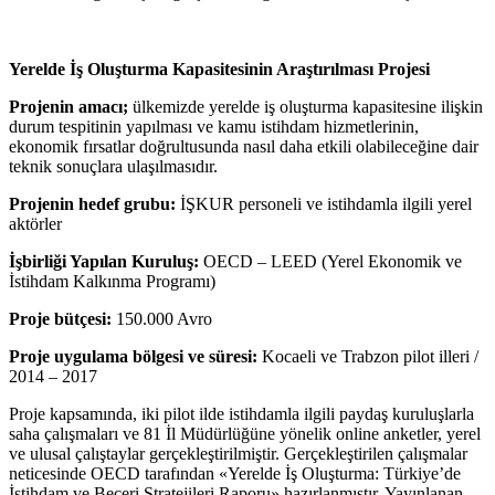
Yerelde İş Oluşturma Kapasitesinin Araştırılması Projesi
Projenin amacı;
ülkemizde yerelde iş oluşturma kapasitesine ilişkin
durum tespitinin yapılması ve kamu istihdam hizmetlerinin,
ekonomik fırsatlar doğrultusunda nasıl daha etkili olabileceğine dair
teknik sonuçlara ulaşılmasıdır.
Projenin hedef grubu:
İŞKUR personeli ve istihdamla ilgili yerel
aktörler
İşbirliği Yapılan Kuruluş:
OECD – LEED (Yerel Ekonomik ve
İstihdam Kalkınma Programı)
Proje bütçesi:
150.000 Avro
Proje uygulama bölgesi ve süresi:
Kocaeli ve Trabzon pilot illeri /
2014 – 2017
Proje kapsamında, iki pilot ilde istihdamla ilgili paydaş kuruluşlarla
saha çalışmaları ve 81 İl Müdürlüğüne yönelik online anketler, yerel
ve ulusal çalıştaylar gerçekleştirilmiştir. Gerçekleştirilen çalışmalar
neticesinde OECD tarafından «Yerelde İş Oluşturma: Türkiye’de
İstihdam ve Beceri Stratejileri Raporu» hazırlanmıştır. Yayınlanan