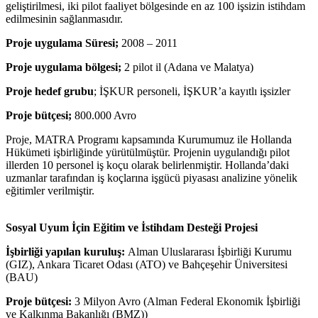
geliştirilmesi, iki pilot faaliyet bölgesinde en az 100 işsizin istihdam
edilmesinin sağlanmasıdır.
Proje uygulama Süresi;
2008 – 2011
Proje uygulama bölgesi;
2 pilot il (Adana ve Malatya)
Proje hedef grubu
; İŞKUR personeli, İŞKUR’a kayıtlı işsizler
Proje bütçesi;
800.000 Avro
Proje, MATRA Programı kapsamında Kurumumuz ile Hollanda
Hükümeti işbirliğinde yürütülmüştür. Projenin uygulandığı pilot
illerden 10 personel iş koçu olarak belirlenmiştir. Hollanda’daki
uzmanlar tarafından iş koçlarına işgücü piyasası analizine yönelik
eğitimler verilmiştir.
Sosyal Uyum İçin Eğitim ve İstihdam Desteği Projesi
İşbirliği yapılan kuruluş:
Alman Uluslararası İşbirliği Kurumu
(GIZ), Ankara Ticaret Odası (ATO) ve Bahçeşehir Üniversitesi
(BAU)
Proje bütçesi:
3 Milyon Avro (Alman Federal Ekonomik İşbirliği
ve Kalkınma Bakanlığı (BMZ))