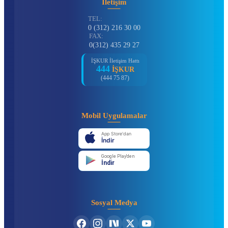
İletişim
TEL:
0 (312) 216 30 00
FAX:
0(312) 435 29 27
İŞKUR İletişim Hattı
444
İŞKUR
(444 75 87)
Mobil Uygulamalar
App Store'dan
İndir
Google Play'den
İndir
Sosyal Medya