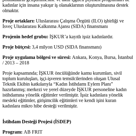
kadınlar için insana yakışır iş olanaklarının oluşturulmasına destek
olmaktır.
Proje ortakları:
Uluslararası Çalışma Örgütü (ILO) işbirliği ve
İsveç Uluslararası Kalkınma Ajansı (SIDA) finansmanı
Projenin hedef grubu:
İŞKUR’a kayıtlı işsiz kadınlardır.
Proje bütçesi:
3,4 milyon USD (SIDA finansmanı)
Proje uygulama bölgesi ve süresi:
Ankara, Konya, Bursa, İstanbul
/ 2013 – 2018
Proje kapsamında; İŞKUR öncülüğünde kamu kurumları, sivil
toplum kuruluşları, işçi-işveren temsilcilerinden oluşan Ulusal
Teknik Ekibin katkılarıyla “Kadın İstihdamı Eylem Planı”
hazırlanmış; merkezi ve yerel düzeyde İŞKUR personeline kadın
istihdamına yönelik eğitimler verilmiştir. İşsiz kadınlara yönelik
mesleki eğitimler, girişimcilik eğitimleri ve kendi işini kuran
kadınlara mikro hibe desteği verilmiştir.
İstihdam Desteği Projesi (İSDEP)
Program:
AB FRIT