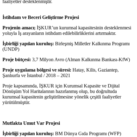
faaliyetler desteklenmiştir.
İstihdam ve Beceri Geliştirme Projesi
Projenin amacı;
İŞKUR’un kurumsal kapasitesinin desteklenmesi
yoluyla İş arayanların istihdam edilebilirliklerini artırmaktır.
İşbirliği yapılan kuruluş:
Birleşmiş Milletler Kalkınma Programı
(UNDP)
Proje bütçesi:
3,7 Milyon Avro (Alman Kalkınma Bankası-KfW)
Proje uygulama bölgesi ve süresi:
Hatay, Kilis, Gaziantep,
Şanlıurfa ve İstanbul / 2018 – 2021
Proje kapsamında, İŞKUR için Kurumsal Kapasite ve Dijital
Dönüşüm Yol Haritalarının hazırlanmış olup, bu doğrultuda
kurumsal kapasitenin geliştirilmesine yönelik çeşitli faaliyetler
yürütülmüştür.
Mutfakta Umut Var Projesi
İşbirliği yapılan kuruluş:
BM Dünya Gıda Programı (WFP)