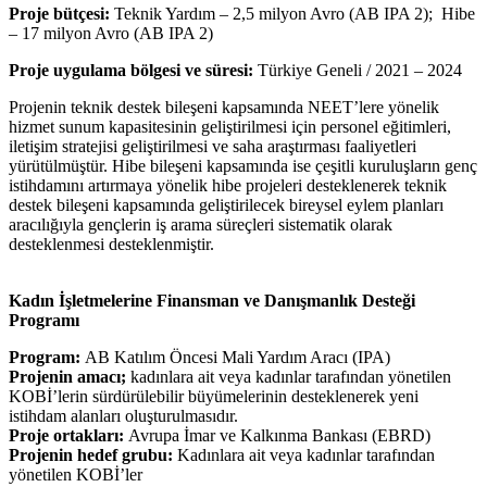
Proje bütçesi:
Teknik Yardım – 2,5 milyon Avro (AB IPA 2); Hibe
– 17 milyon Avro (AB IPA 2)
Proje uygulama bölgesi ve süresi:
Türkiye Geneli / 2021 – 2024
Projenin teknik destek bileşeni kapsamında NEET’lere yönelik
hizmet sunum kapasitesinin geliştirilmesi için personel eğitimleri,
iletişim stratejisi geliştirilmesi ve saha araştırması faaliyetleri
yürütülmüştür. Hibe bileşeni kapsamında ise çeşitli kuruluşların genç
istihdamını artırmaya yönelik hibe projeleri desteklenerek teknik
destek bileşeni kapsamında geliştirilecek bireysel eylem planları
aracılığıyla gençlerin iş arama süreçleri sistematik olarak
desteklenmesi desteklenmiştir.
Kadın İşletmelerine Finansman ve Danışmanlık Desteği
Programı
Program:
AB Katılım Öncesi Mali Yardım Aracı (IPA)
Projenin amacı;
kadınlara ait veya kadınlar tarafından yönetilen
KOBİ’lerin sürdürülebilir büyümelerinin desteklenerek yeni
istihdam alanları oluşturulmasıdır.
Proje ortakları:
Avrupa İmar ve Kalkınma Bankası (EBRD)
Projenin hedef grubu:
Kadınlara ait veya kadınlar tarafından
yönetilen KOBİ’ler