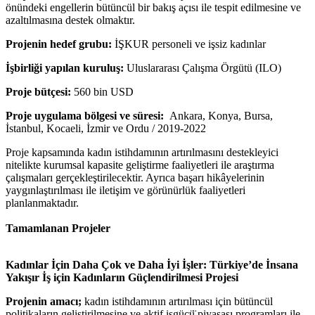
önündeki engellerin bütüncül bir bakış açısı ile tespit edilmesine ve
azaltılmasına destek olmaktır.
Projenin hedef grubu:
İŞKUR personeli ve işsiz kadınlar
İşbirliği yapılan kuruluş:
Uluslararası Çalışma Örgütü (ILO)
Proje bütçesi:
560 bin USD
Proje uygulama bölgesi ve süresi:
Ankara, Konya, Bursa,
İstanbul, Kocaeli, İzmir ve Ordu / 2019-2022
Proje kapsamında kadın istihdamının artırılmasını destekleyici
nitelikte kurumsal kapasite geliştirme faaliyetleri ile araştırma
çalışmaları gerçekleştirilecektir. Ayrıca başarı hikâyelerinin
yaygınlaştırılması ile iletişim ve görünürlük faaliyetleri
planlanmaktadır.
Tamamlanan Projeler
Kadınlar İçin Daha Çok ve Daha İyi İşler: Türkiye’de İnsana
Yakışır İş için Kadınların Güçlendirilmesi Projesi
Projenin amacı;
kadın istihdamının artırılması için bütüncül
politikaların geliştirilmesine ve aktif işgücü̈ piyasası programları ile