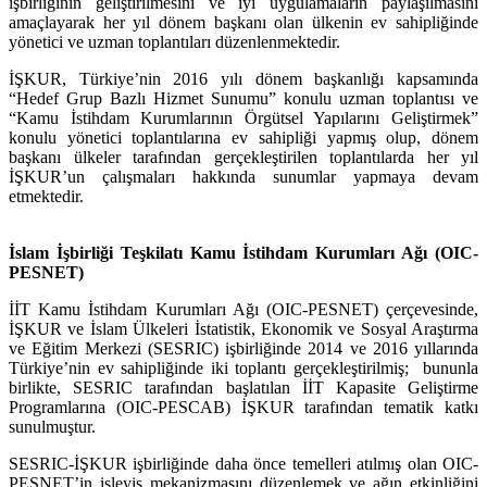
işbirliğinin geliştirilmesini ve iyi uygulamaların paylaşılmasını
amaçlayarak her yıl dönem başkanı olan ülkenin ev sahipliğinde
yönetici ve uzman toplantıları düzenlenmektedir.
İŞKUR, Türkiye’nin 2016 yılı dönem başkanlığı kapsamında
“Hedef Grup Bazlı Hizmet Sunumu” konulu uzman toplantısı ve
“Kamu İstihdam Kurumlarının Örgütsel Yapılarını Geliştirmek”
konulu yönetici toplantılarına ev sahipliği yapmış olup, dönem
başkanı ülkeler tarafından gerçekleştirilen toplantılarda her yıl
İŞKUR’un çalışmaları hakkında sunumlar yapmaya devam
etmektedir.
İslam İşbirliği Teşkilatı Kamu İstihdam Kurumları Ağı (OIC-
PESNET)
İİT Kamu İstihdam Kurumları Ağı (OIC-PESNET) çerçevesinde,
İŞKUR ve İslam Ülkeleri İstatistik, Ekonomik ve Sosyal Araştırma
ve Eğitim Merkezi (SESRIC) işbirliğinde 2014 ve 2016 yıllarında
Türkiye’nin ev sahipliğinde iki toplantı gerçekleştirilmiş; bununla
birlikte, SESRIC tarafından başlatılan İİT Kapasite Geliştirme
Programlarına (OIC-PESCAB) İŞKUR tarafından tematik katkı
sunulmuştur.
SESRIC-İŞKUR işbirliğinde daha önce temelleri atılmış olan OIC-
PESNET’in işleyiş mekanizmasını düzenlemek ve ağın etkinliğini