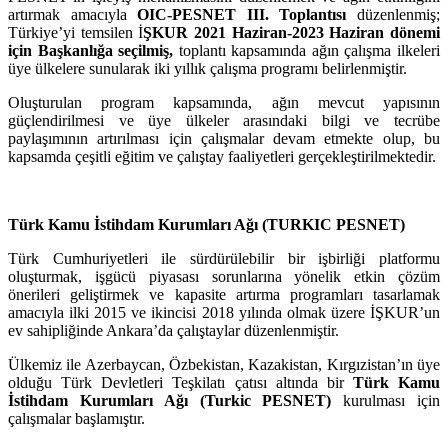
artırmak amacıyla
OIC-PESNET III. Toplantısı
düzenlenmiş;
Türkiye’yi temsilen İ
ŞKUR 2021 Haziran-2023 Haziran dönemi
için Başkanlığa seçilmiş,
toplantı kapsamında ağın çalışma ilkeleri
üye ülkelere sunularak iki yıllık çalışma programı belirlenmiştir.
Oluşturulan program kapsamında, ağın mevcut yapısının
güçlendirilmesi ve üye ülkeler arasındaki bilgi ve tecrübe
paylaşımının artırılması için çalışmalar devam etmekte olup, bu
kapsamda çeşitli eğitim ve çalıştay faaliyetleri gerçekleştirilmektedir.
Türk Kamu İstihdam Kurumları Ağı (TURKIC PESNET)
Türk Cumhuriyetleri ile sürdürülebilir bir işbirliği platformu
oluşturmak, işgücü piyasası sorunlarına yönelik etkin çözüm
önerileri geliştirmek ve kapasite artırma programları tasarlamak
amacıyla ilki 2015 ve ikincisi 2018 yılında olmak üzere İŞKUR’un
ev sahipliğinde Ankara’da çalıştaylar düzenlenmiştir.
Ülkemiz ile Azerbaycan, Özbekistan, Kazakistan, Kırgızistan’ın üye
olduğu Türk Devletleri Teşkilatı çatısı altında bir
Türk Kamu
İstihdam Kurumları Ağı (Turkic PESNET)
kurulması için
çalışmalar başlamıştır.