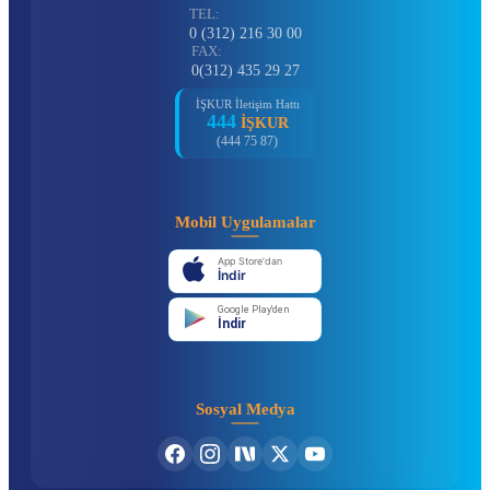
TEL:
0 (312) 216 30 00
FAX:
0(312) 435 29 27
İŞKUR İletişim Hattı
444
İŞKUR
(444 75 87)
Mobil Uygulamalar
App Store'dan
İndir
Google Play'den
İndir
Sosyal Medya