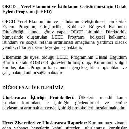
OECD – Yerel Ekonomi ve İstihdamın Geliştirilmesi için Ortak
Eylem Programı (LEED)
OECD Yerel Ekonominin ve İstihdamın Geliştirilmesi için Ortak
Eylem Programı, Girişimcilik, Kobi ve Bölgesel Kalkınma
Direktörlüğü altında görev yapan OECD birimidir. Direktörlük
bünyesinde oluşturulan LEED Programı, bölgesel kalkınma,
istihdam ve sosyal refahın arttırılması amaçlarına yardımcı olacak
yenilikçi fikirler üzerinde yoğunlaşmaktadır.
Ülkemizin de üyesi olduğu LEED Programının Ulusal Eşgüdüm
Birimi olarak KOSGEB görevlendirilmiş olup, Kurumumuz ilgili
kuruluş olarak Program kapsamında gerçekleştirilen toplantılara ve
çalışmalara katılım sağlamaktadır.
DİĞER FAALİYETLERİMİZ
Uluslararası İşbirliği Protokolleri:
Ülkelerin muadil kamu
istihdam kurumları ile işbirliğini güçlendirmek ve tecrübe
paylaşımını artırmak amacıyla işbirliği protokolleri imzalanmaktadır.
Heyet Ziyaretleri ve Uluslararası Raporlar:
Kurumumuzu ziyaret
eden yabancı heyetlerin kabul süreçleri, uluslararası kuruluşlar