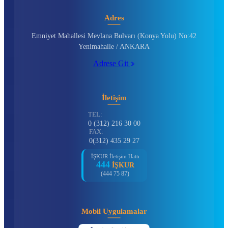
Adres
Emniyet Mahallesi Mevlana Bulvarı (Konya Yolu) No:42
Yenimahalle / ANKARA
Adrese Git
İletişim
TEL:
0 (312) 216 30 00
FAX:
0(312) 435 29 27
İŞKUR İletişim Hattı
444
İŞKUR
(444 75 87)
Mobil Uygulamalar