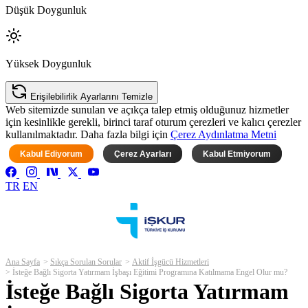
Düşük Doygunluk
Yüksek Doygunluk
Erişilebilirlik Ayarlarını Temizle
Web sitemizde sunulan ve açıkça talep etmiş olduğunuz hizmetler
için kesinlikle gerekli, birinci taraf oturum çerezleri ve kalıcı çerezler
kullanılmaktadır. Daha fazla bilgi için
Çerez Aydınlatma Metni
Kabul Ediyorum
Çerez Ayarları
Kabul Etmiyorum
TR
EN
Ana Sayfa
Sıkça Sorulan Sorular
Aktif İşgücü Hizmetleri
İsteğe Bağlı Sigorta Yatırmam İşbaşı Eğitimi Programına Katılmama Engel Olur mu?
İsteğe Bağlı Sigorta Yatırmam