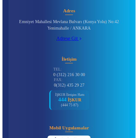
Adres
Emniyet Mahallesi Mevlana Bulvarı (Konya Yolu) No:42
Yenimahalle / ANKARA
Adrese Git
İletişim
TEL:
0 (312) 216 30 00
FAX:
0(312) 435 29 27
İŞKUR İletişim Hattı
444
İŞKUR
(444 75 87)
Mobil Uygulamalar